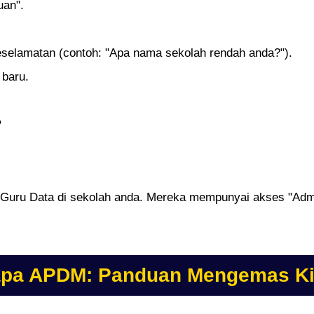
uan".
selamatan (contoh: "Apa nama sekolah rendah anda?").
 baru.
?
uru Data di sekolah anda. Mereka mempunyai akses "Admi
apa APDM: Panduan Mengemas Ki