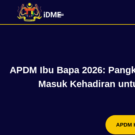
Skip
to
content
APDM Ibu Bapa 2026: Pangk
Masuk Kehadiran unt
APDM 