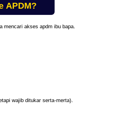
ke APDM?
sa mencari akses apdm ibu bapa.
etapi wajib ditukar serta-merta).