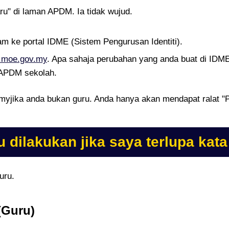
u" di laman APDM. Ia tidak wujud.
 ke portal IDME (Sistem Pengurusan Identiti).
e.moe.gov.my
. Apa sahaja perubahan yang anda buat di IDME 
 APDM sekolah.
myjika anda bukan guru. Anda hanya akan mendapat ralat "
u dilakukan jika saya terlupa kat
uru.
(Guru)