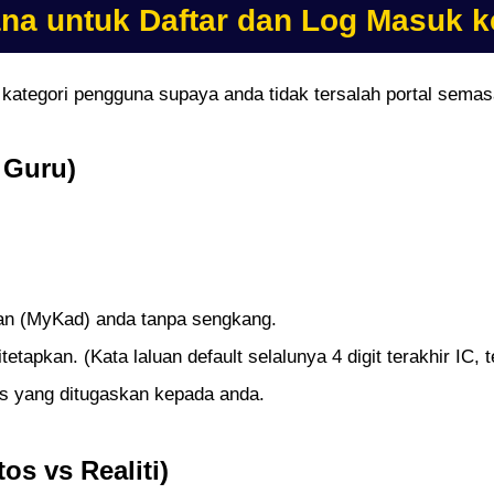
na untuk Daftar dan Log Masuk 
t kategori pengguna supaya anda tidak tersalah portal sema
 Guru)
n (MyKad) anda tanpa sengkang.
tapkan. (Kata laluan default selalunya 4 digit terakhir IC, t
as yang ditugaskan kepada anda.
os vs Realiti)